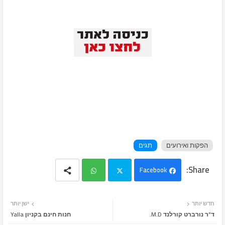
הפקות ואירועים
תגים
Facebook
Wh
Twi
חדש יותר
ישן יותר
ats
tter
ד"ר נורברט קורלנד M.D.
חנות חינם בקניון Yalla