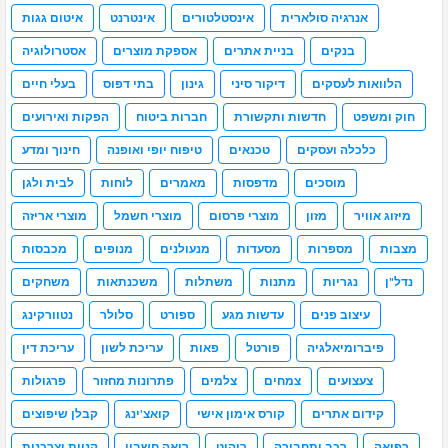
אנרגיה סולארית
אינסטלטורים
אינטרנט
איטום גגות
בנקים
בניית אתרים
אספקת מוצרים
אסטרולוגיה
הלוואות לעסקים
דיקור סיני
גינון
בתי דפוס
בעלי חיים
חוק ומשפט
חדשות ותקשורת
חברות ביטוח
הפקות ואירועים
כלכלה ועסקים
טכנאים
טיפוח יופי ואופנה
חינוך ומדע
מוסכים
מדפסות
מאמרים
לוחות
לבית ולגן
מיזוג אוויר
מזון
מוצרי פרסום
מוצרי חשמל
מוצרי אריזה
מצבות
מספרות
מסעדות
מנעולנים
מנופים
מכבסות
נדל"ן
נגריות
מתנות
משתלות
משכנתאות
משחקים
עיצוב פנים
עדשות מגע
ספורט
סלולר
נטוורקינג
פיברומיאלגיה
פורטל
פאות
עריכת לשון
עריכת דין
צעצועים
צמחים
צלמים
פתרונות מחזור
פרגולות
קידום אתרים
קורס אימון אישי
קואצ'ינג
קבלן שיפוצים
רפואה
רכב ותחבורה
ריהוט
רואה חשבון
קניות וצרכנות