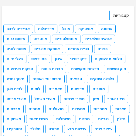
קטגוריות
אחסנה
אופטיקה
אוכל
אדריכלות
אביזרים לרכב
אנרגיה סולארית
אינסטלטורים
אינטרנט
איטום גגות
בנקים
בניית אתרים
אספקת מוצרים
אסטרולוגיה
הלוואות לעסקים
דיקור סיני
גינון
בתי דפוס
בעלי חיים
חוק ומשפט
חדשות ותקשורת
חברות ביטוח
הפקות ואירועים
כלכלה ועסקים
טכנאים
טיפוח יופי ואופנה
חינוך ומדע
מוסכים
מדפסות
מאמרים
לוחות
לבית ולגן
מיזוג אוויר
מזון
מוצרי פרסום
מוצרי חשמל
מוצרי אריזה
מצבות
מספרות
מסעדות
מנעולנים
מנופים
מכבסות
נדל"ן
נגריות
מתנות
משתלות
משכנתאות
משחקים
עיצוב פנים
עדשות מגע
ספורט
סלולר
נטוורקינג