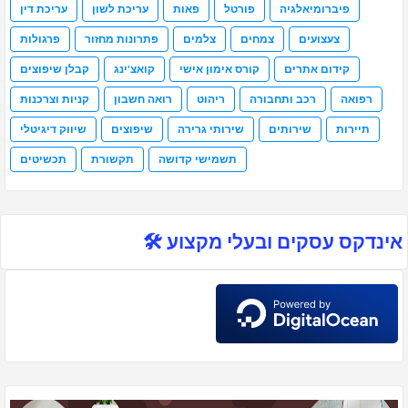
פיברומיאלגיה
פורטל
פאות
עריכת לשון
עריכת דין
צעצועים
צמחים
צלמים
פתרונות מחזור
פרגולות
קידום אתרים
קורס אימון אישי
קואצ'ינג
קבלן שיפוצים
רפואה
רכב ותחבורה
ריהוט
רואה חשבון
קניות וצרכנות
תיירות
שירותים
שירותי גרירה
שיפוצים
שיווק דיגיטלי
תשמישי קדושה
תקשורת
תכשיטים
אינדקס עסקים ובעלי מקצוע 🛠