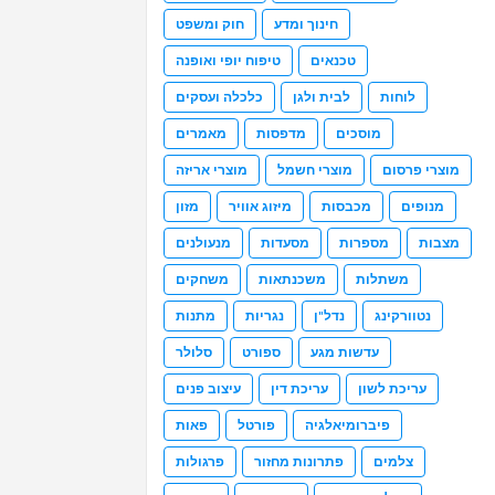
חינוך ומדע
חוק ומשפט
טכנאים
טיפוח יופי ואופנה
לוחות
לבית ולגן
כלכלה ועסקים
מוסכים
מדפסות
מאמרים
מוצרי פרסום
מוצרי חשמל
מוצרי אריזה
מנופים
מכבסות
מיזוג אוויר
מזון
מצבות
מספרות
מסעדות
מנעולנים
משתלות
משכנתאות
משחקים
נטוורקינג
נדל"ן
נגריות
מתנות
עדשות מגע
ספורט
סלולר
עריכת לשון
עריכת דין
עיצוב פנים
פיברומיאלגיה
פורטל
פאות
צלמים
פתרונות מחזור
פרגולות