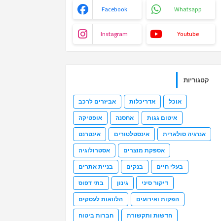
Facebook
Whatsapp
Instagram
Youtube
קטגוריות
אוכל
אדריכלות
אביזרים לרכב
איטום גגות
אחסנה
אופטיקה
אנרגיה סולארית
אינסטלטורים
אינטרנט
אספקת מוצרים
אסטרולוגיה
בעלי חיים
בנקים
בניית אתרים
דיקור סיני
גינון
בתי דפוס
הפקות ואירועים
הלוואות לעסקים
חדשות ותקשורת
חברות ביטוח