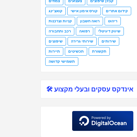
קבלן שיפוצים
צעצועים
צמחים
קידום אתרים
קורס אימון אישי
קואצ'ינג
ריהוט
רואה חשבון
קניות וצרכנות
שיווק דיגיטלי
רפואה
רכב ותחבורה
שירותים
שירותי גרירה
שיפוצים
תקשורת
תכשיטים
תיירות
תשמישי קדושה
אינדקס עסקים ובעלי מקצוע 🛠