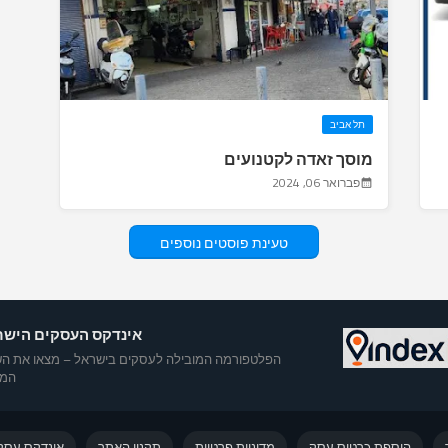
תל אביב
מוסך זאדה לקטנועים
פברואר 06, 2024
טעינת פוסטים נוספים
אינדקס העסקים הישר
הפלטפורמה המובילה לעסקים בישראל – מצאו את הש
המו
הוספת כרטיס עסק
מדיניות פרטיות
תקנון האתר
אינדקס עסק