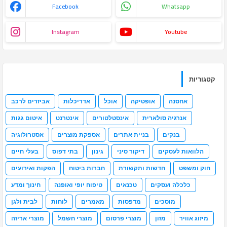
Facebook
Whatsapp
Instagram
Youtube
קטגוריות
אחסנה
אופטיקה
אוכל
אדריכלות
אביזרים לרכב
אנרגיה סולארית
אינסטלטורים
אינטרנט
איטום גגות
בנקים
בניית אתרים
אספקת מוצרים
אסטרולוגיה
הלוואות לעסקים
דיקור סיני
גינון
בתי דפוס
בעלי חיים
חוק ומשפט
חדשות ותקשורת
חברות ביטוח
הפקות ואירועים
כלכלה ועסקים
טכנאים
טיפוח יופי ואופנה
חינוך ומדע
מוסכים
מדפסות
מאמרים
לוחות
לבית ולגן
מיזוג אוויר
מזון
מוצרי פרסום
מוצרי חשמל
מוצרי אריזה