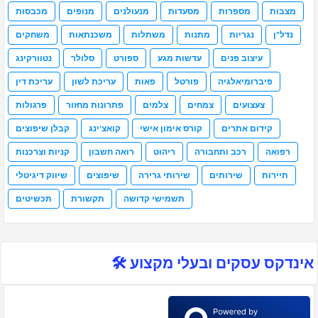
מצבות
מספרות
מסעדות
מנעולנים
מנופים
מכבסות
נדל"ן
נגריות
מתנות
משתלות
משכנתאות
משחקים
עיצוב פנים
עדשות מגע
ספורט
סלולר
נטוורקינג
פיברומיאלגיה
פורטל
פאות
עריכת לשון
עריכת דין
צעצועים
צמחים
צלמים
פתרונות מחזור
פרגולות
קידום אתרים
קורס אימון אישי
קואצ'ינג
קבלן שיפוצים
רפואה
רכב ותחבורה
ריהוט
רואה חשבון
קניות וצרכנות
תיירות
שירותים
שירותי גרירה
שיפוצים
שיווק דיגיטלי
תשמישי קדושה
תקשורת
תכשיטים
אינדקס עסקים ובעלי מקצוע 🛠