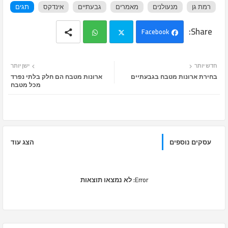
רמת גן
מנעולנים
מאמרים
גבעתיים
אינדקס
תגים
Facebook
Wh
Twi
חדש יותר
ישן יותר
ats
tter
בחירת ארונות מטבח בגבעתיים
ארונות מטבח הם חלק בלתי נפרד
מכל מטבח
app
עסקים נוספים
הצג עוד
Error:
לא נמצאו תוצאות