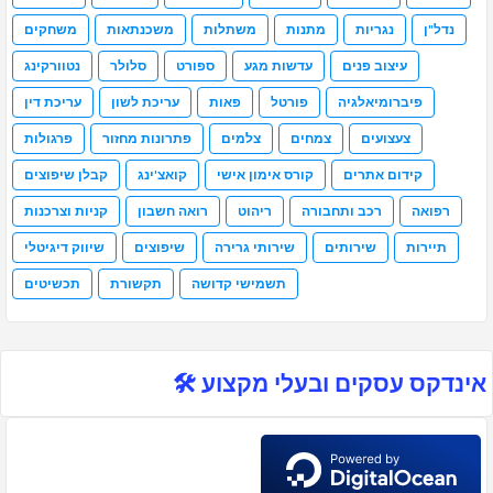
נדל"ן
נגריות
מתנות
משתלות
משכנתאות
משחקים
עיצוב פנים
עדשות מגע
ספורט
סלולר
נטוורקינג
פיברומיאלגיה
פורטל
פאות
עריכת לשון
עריכת דין
צעצועים
צמחים
צלמים
פתרונות מחזור
פרגולות
קידום אתרים
קורס אימון אישי
קואצ'ינג
קבלן שיפוצים
רפואה
רכב ותחבורה
ריהוט
רואה חשבון
קניות וצרכנות
תיירות
שירותים
שירותי גרירה
שיפוצים
שיווק דיגיטלי
תשמישי קדושה
תקשורת
תכשיטים
אינדקס עסקים ובעלי מקצוע 🛠