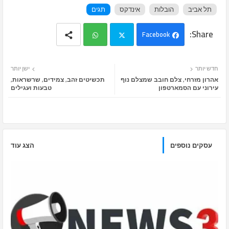
תל אביב
הובלות
אינדקס
תגים
Facebook
Wh
Twi
חדש יותר
ישן יותר
ats
tter
אהרון מזרחי, צלם חובב שמצלם נוף
תכשיטים זהב, צמידים, שרשראות,
עירוני עם הסמארטפון
טבעות ועגילים
app
עסקים נוספים
הצג עוד