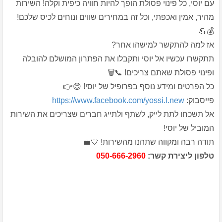
עם יוסי, כל פינוי פסולת הופך להיות חוויה כיפית וקלה! השירות
מהיר, אמין ואכפתי, וכל זה במחירים שווים ונוחים לכיס שלכם!
💰💪
אז למה להתקשר למישהו אחר?
תתקשרו עכשיו אל יוסי ותקבלו את הפתרון המושלם להובלה
ופינוי פסולת שאתם צריכים! 📞🗑️
כל הפרטים ומידע נוסף בפרופיל של יוסי! 😊👉
פייסבוק:
https://www.facebook.com/yossi.l.new
אל תשכחו לתת לייק, לשתף ולתייג חברים שצריכים את השירות
המוביל של יוסי!
תודה רבה ומקווה שתהנו מהשירות! 💙💼
טלפון ליצירת קשר:
050-666-2960