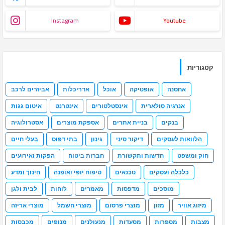
Instagram
Youtube
קטגוריות
אחסנה
אופטיקה
אוכל
אדריכלות
אביזרים לרכב
אנרגיה סולארית
אינסטלטורים
אינטרנט
איטום גגות
בנקים
בניית אתרים
אספקת מוצרים
אסטרולוגיה
הלוואות לעסקים
דיקור סיני
גינון
בתי דפוס
בעלי חיים
חוק ומשפט
חדשות ותקשורת
חברות ביטוח
הפקות ואירועים
כלכלה ועסקים
טכנאים
טיפוח יופי ואופנה
חינוך ומדע
מוסכים
מדפסות
מאמרים
לוחות
לבית ולגן
מיזוג אוויר
מזון
מוצרי פרסום
מוצרי חשמל
מוצרי אריזה
מצבות
מספרות
מסעדות
מנעולנים
מנופים
מכבסות