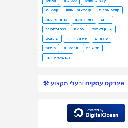
קבלן שיפוצים
צעצועים
צמחים
קידום אתרים
קורס אימון אישי
קואצ'ינג
ריהוט
רואה חשבון
קניות וצרכנות
שיווק דיגיטלי
רפואה
רכב ותחבורה
שירותים
שירותי גרירה
שיפוצים
תקשורת
תכשיטים
תיירות
תשמישי קדושה
אינדקס עסקים ובעלי מקצוע 🛠