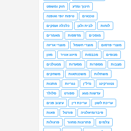
חינוך ומדע
חוק ומשפט
טכנאים
טיפוח יופי ואופנה
לוחות
לבית ולגן
כלכלה ועסקים
מוסכים
מדפסות
מאמרים
מוצרי פרסום
מוצרי חשמל
מוצרי אריזה
מנופים
מכבסות
מיזוג אוויר
מזון
מצבות
מספרות
מסעדות
מנעולנים
משתלות
משכנתאות
משחקים
נטוורקינג
נדל"ן
נגריות
מתנות
עדשות מגע
ספורט
סלולר
עריכת לשון
עריכת דין
עיצוב פנים
פיברומיאלגיה
פורטל
פאות
צלמים
פתרונות מחזור
פרגולות