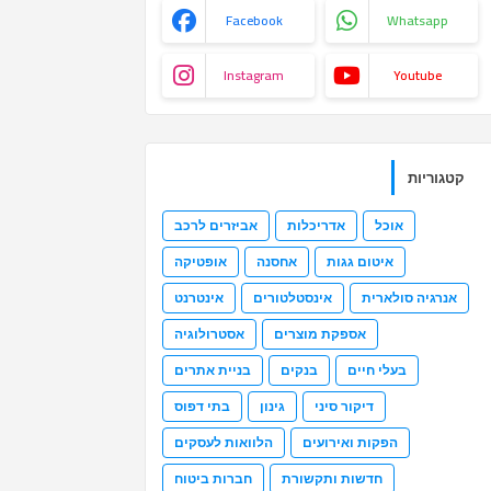
Facebook
Whatsapp
Instagram
Youtube
קטגוריות
אוכל
אדריכלות
אביזרים לרכב
איטום גגות
אחסנה
אופטיקה
אנרגיה סולארית
אינסטלטורים
אינטרנט
אספקת מוצרים
אסטרולוגיה
בעלי חיים
בנקים
בניית אתרים
דיקור סיני
גינון
בתי דפוס
הפקות ואירועים
הלוואות לעסקים
חדשות ותקשורת
חברות ביטוח