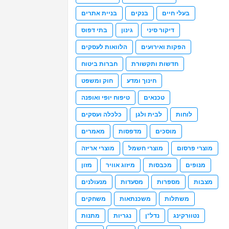
בעלי חיים
בנקים
בניית אתרים
דיקור סיני
גינון
בתי דפוס
הפקות ואירועים
הלוואות לעסקים
חדשות ותקשורת
חברות ביטוח
חינוך ומדע
חוק ומשפט
טכנאים
טיפוח יופי ואופנה
לוחות
לבית ולגן
כלכלה ועסקים
מוסכים
מדפסות
מאמרים
מוצרי פרסום
מוצרי חשמל
מוצרי אריזה
מנופים
מכבסות
מיזוג אוויר
מזון
מצבות
מספרות
מסעדות
מנעולנים
משתלות
משכנתאות
משחקים
נטוורקינג
נדל"ן
נגריות
מתנות