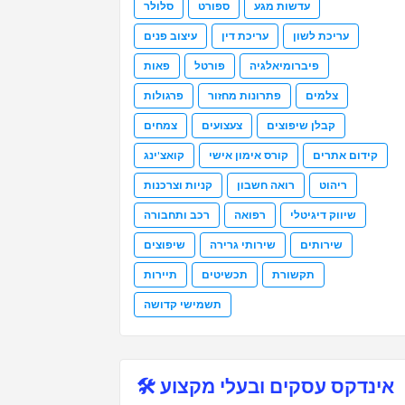
עדשות מגע
ספורט
סלולר
עריכת לשון
עריכת דין
עיצוב פנים
פיברומיאלגיה
פורטל
פאות
צלמים
פתרונות מחזור
פרגולות
קבלן שיפוצים
צעצועים
צמחים
קידום אתרים
קורס אימון אישי
קואצ'ינג
ריהוט
רואה חשבון
קניות וצרכנות
שיווק דיגיטלי
רפואה
רכב ותחבורה
שירותים
שירותי גרירה
שיפוצים
תקשורת
תכשיטים
תיירות
תשמישי קדושה
אינדקס עסקים ובעלי מקצוע 🛠